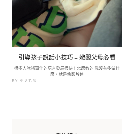
引導孩子說話小技巧 – 嫩嬰父母必看
很多人說諸事佳的語言發展很快！怎麼教的 我沒有多做什
麼，就是像影片這
BY
小艾老師