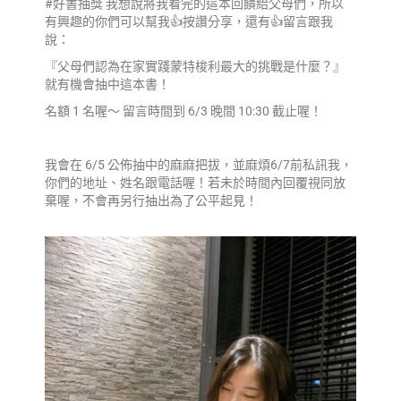
#好書抽獎 我想說將我看完的這本回饋給父母們，所以
有興趣的你們可以幫我👍按讚分享，還有👍留言跟我
說：
『父母們認為在家實踐蒙特梭利最大的挑戰是什麼？』
就有機會抽中這本書！
名額 1 名喔～ 留言時間到 6/3 晚間 10:30 截止喔！
我會在 6/5 公佈抽中的麻麻把拔，並麻煩6/7前私訊我，
你們的地址、姓名跟電話喔！若未於時間內回覆視同放
棄喔，不會再另行抽出為了公平起見！