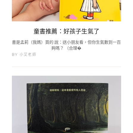
童書推薦：好孩子生氣了
書是孟莉（我媽）買的 說：送小朋友看，但你生氣數到一百
夠嗎？ （合理�
BY
小艾老師