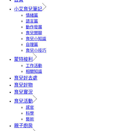
小艾育兒筆記
情緒篇
語言篇
動作發展
育兒閒聊
育兒小知識
自理篇
育兒小技巧
蒙特梭利
工作活動
相關知識
育兒好去處
育兒好物
育兒實況
育兒活動
感官
科學
藝術
親子廚房