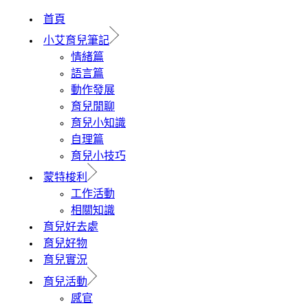
首頁
小艾育兒筆記
情緒篇
語言篇
動作發展
育兒閒聊
育兒小知識
自理篇
育兒小技巧
蒙特梭利
工作活動
相關知識
育兒好去處
育兒好物
育兒實況
育兒活動
感官