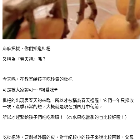
麻麻把拔，你們知道枇杷
又稱為『春天禮』嗎？
今天呢，在教室給孩子吃珍貴的枇杷
可是被大家認可～ #粉愛吃❤
️枇杷的出現表春天的來臨，所以才被稱為春天禮喔！它們一年只採收
一次，產季非常的短，大概就是現在到四月中旬前，
所以才趕緊給孩子們吃吃看囉！（🍊水果吃當季的也比較好喔！）
.
吃枇杷時，要剝掉外層的皮，對年紀較小的孩子來說比較困難，父母