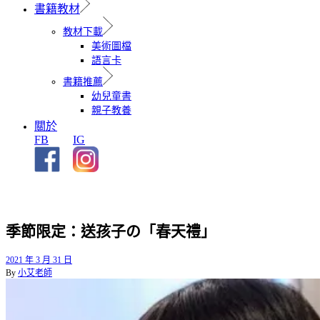
書籍教材
教材下載
美術圖檔
語言卡
書籍推薦
幼兒童書
親子教養
關於
FB
IG
季節限定：送孩子の「春天禮」
2021 年 3 月 31 日
By
小艾老師