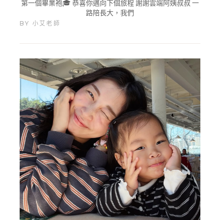
第一個畢業袍🎓 恭喜你邁向下個旅程 謝謝雲端阿姨叔叔 一
路陪長大，我們
BY
小艾老師