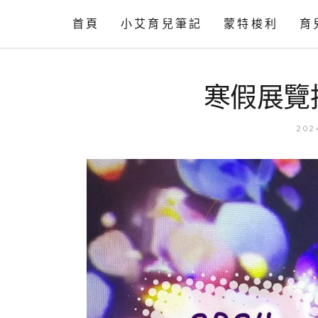
首頁
小艾育兒筆記
蒙特梭利
育
情緒篇
工作活動
寒假展覽
語言篇
相關知識
動作發展
202
育兒閒聊
育兒小知識
自理篇
育兒小技巧