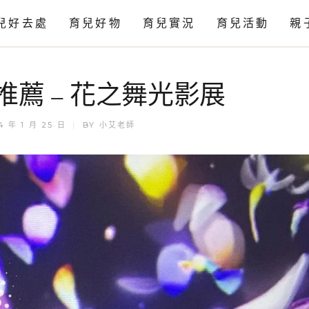
兒好去處
育兒好物
育兒實況
育兒活動
親
感官
推薦 – 花之舞光影展
科學
藝術
4 年 1 月 25 日
BY
小艾老師