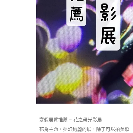
寒假展覽推薦 – 花之舞光影展
花為主題，夢幻絢麗的展，除了可以拍美照