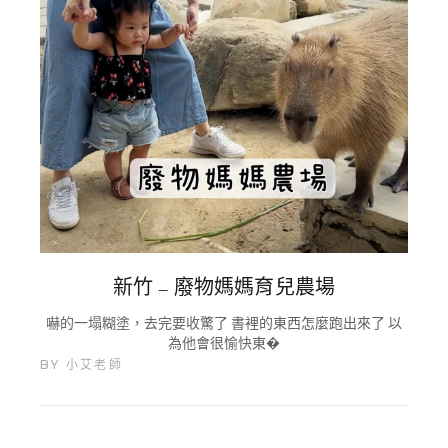
新竹 – 廢物媽媽育兒農場
嚇的一塌糊塗，去完要收驚了 書裡的東西怎麼跑出來了 以
為他會很愉快東�
BY
小艾老師