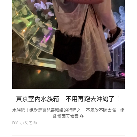
東京室內水族箱 – 不用再跑去沖繩了！
水族館！絕對是育兒最精緻的行程之一 不風吹不曬太陽，還
能當雨天備案 �
BY
小艾老師