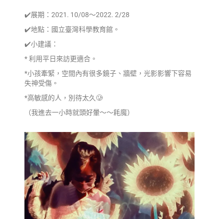
✔️展期：2021. 10/08～2022. 2/28
✔️地點：國立臺灣科學教育館。
✔️小建議：
* 利用平日來訪更適合。
*小孩牽緊，空間內有很多鏡子、牆壁，光影影響下容易
失神受傷。
*高敏感的人，別待太久🥲
（我進去一小時就頭好暈～～耗魔）