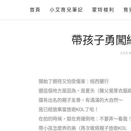
首頁
小艾育兒筆記
蒙特梭利
育
情緒篇
工作活動
帶孩子勇闖
語言篇
相關知識
動作發展
2024
育兒閒聊
育兒小知識
開始了期待又怕受傷害：紐西蘭行
自理篇
選這個地方是因為，是夏天（豬父覺厚衣服
育兒小技巧
還有出名的親子友善，有滿滿的大自然～
我已經放棄當旅遊KOL了啦！
在拍的時候，姐在旁邊倒地：不要弄～看我
帶小孩怎麼弄的美（再次敬佩親子旅遊KOL