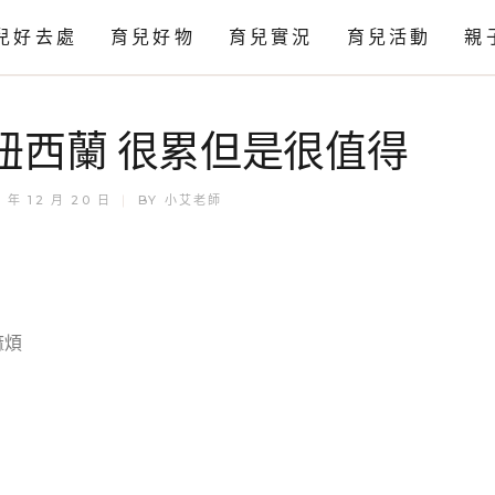
兒好去處
育兒好物
育兒實況
育兒活動
親
感官
紐西蘭 很累但是很值得
科學
藝術
 年 12 月 20 日
BY
小艾老師
麻煩
！