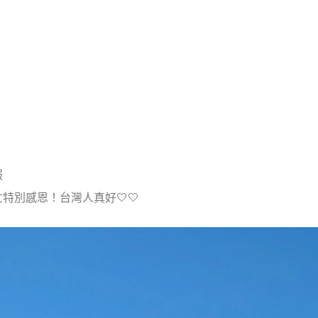
服
特別感恩！台灣人真好🤍🤍