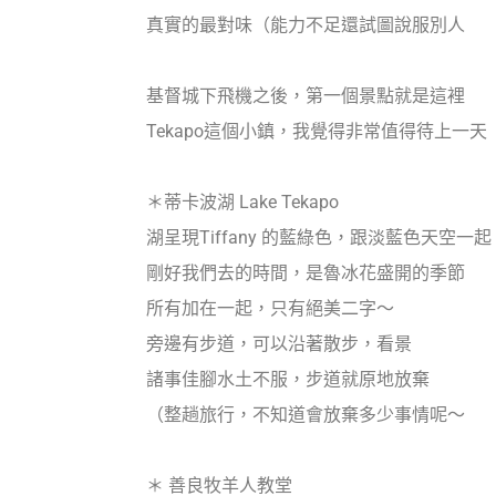
真實的最對味（能力不足還試圖說服別人
基督城下飛機之後，第一個景點就是這裡
Tekapo這個小鎮，我覺得非常值得待上一天
＊蒂卡波湖 Lake Tekapo
湖呈現Tiffany 的藍綠色，跟淡藍色天空一起
剛好我們去的時間，是魯冰花盛開的季節
所有加在一起，只有絕美二字～
旁邊有步道，可以沿著散步，看景
諸事佳腳水土不服，步道就原地放棄
（整趟旅行，不知道會放棄多少事情呢～
＊ 善良牧羊人教堂