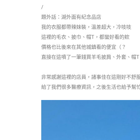
/
題外話：湖外面有紀念品店
我的衣服都帶辣妹裝，溫差超大，冷吱吱
這裡的毛衣、披巾、帽T，都蠻好看的欸
價格也比後來在其他城鎮看的便宜（？
直接在這噴了一筆錢買羊毛披肩、外套、帽T
非常感謝這裡的店員，諸事佳在這剛好不舒
給了我們很多醫療資訊，之後生活也給予幫忙