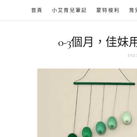
首頁
小艾育兒筆記
蒙特梭利
育
情緒篇
工作活動
0-3個月，佳
語言篇
相關知識
動作發展
202
育兒閒聊
育兒小知識
自理篇
育兒小技巧