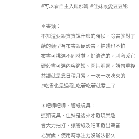
#可以看自主入睡那篇 #佳妹最愛豆豆毯
＊書類：
不知道要跟寶寶說什麼的時候，唸書就對了
給的類型有布書跟硬殼書，摧殘也不怕
布書可挑選不同材質，好清洗的，刺激感官
硬殼書可選內容簡短、圖片明顯，語句重複
共讀就是靠日積月累，一次一次唸來的
#吃書也是過程_吃著吃著就愛上了
＊吧唧吧唧、響紙玩具：
這類玩具，佳妹是後來才發現樂趣
會大力拍打，讓響紙及吧唧發出聲音
老實說，使用時專注力沒辦法很久