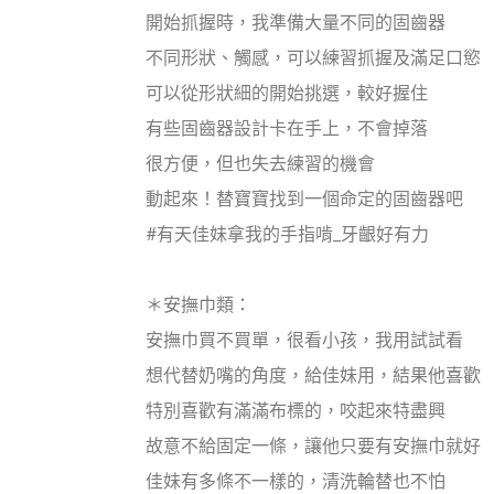
開始抓握時，我準備大量不同的固齒器
不同形狀、觸感，可以練習抓握及滿足口慾
可以從形狀細的開始挑選，較好握住
有些固齒器設計卡在手上，不會掉落
很方便，但也失去練習的機會
動起來！替寶寶找到一個命定的固齒器吧
#有天佳妹拿我的手指啃_牙齦好有力
＊安撫巾類：
安撫巾買不買單，很看小孩，我用試試看
想代替奶嘴的角度，給佳妹用，結果他喜歡
特別喜歡有滿滿布標的，咬起來特盡興
故意不給固定一條，讓他只要有安撫巾就好
佳妹有多條不一樣的，清洗輪替也不怕