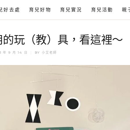
兒好去處
育兒好物
育兒實況
育兒活動
親
感官
妹用的玩（教）具，看這裡～
科學
藝術
3 年 9 月 14 日
BY
小艾老師