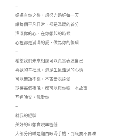
–
媽媽有你之後，想努力過好每一天
讓每個平凡日常，都是溫暖的養分
灌溉你的心，在你想起的時候
心裡都是滿滿的愛，做為你的後盾
–
希望我們未來相處可以真實表達自己
喜歡的幸福感，還是生氣難過的心情
可以無話不談，不吝嗇表達愛
期待每個夜晚，都可以與你唸一本故事
互道晚安，我愛你
–
就我的經驗
美好的幻想實現率極低
大部分陪睡是翻白眼滑手機，到底要不要睡