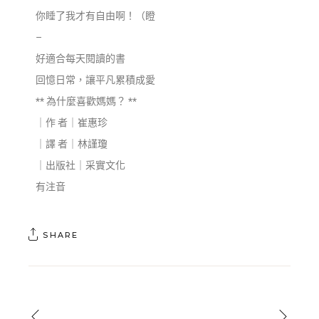
你睡了我才有自由啊！（瞪
–
好適合每天閱讀的書
回憶日常，讓平凡累積成愛
** 為什麼喜歡媽媽？ **
｜作 者｜崔惠珍
｜譯 者｜林謹瓊
｜出版社｜采實文化
有注音
SHARE