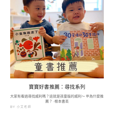
寶寶好書推薦：尋找系列
大家有看過尋找威利嗎？這就是孩童版的威利～ 💬為什麼推
薦？ -根本書丟
BY
小艾老師