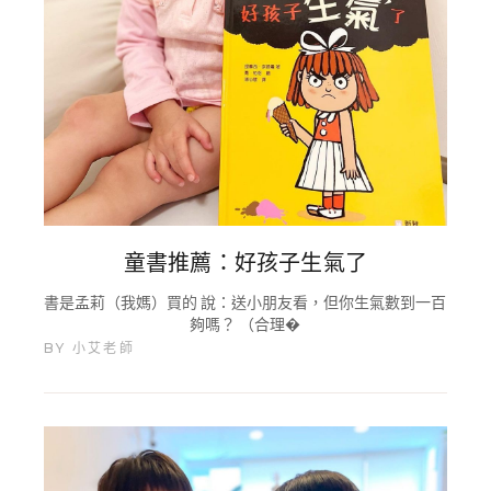
童書推薦：好孩子生氣了
書是孟莉（我媽）買的 說：送小朋友看，但你生氣數到一百
夠嗎？ （合理�
BY
小艾老師