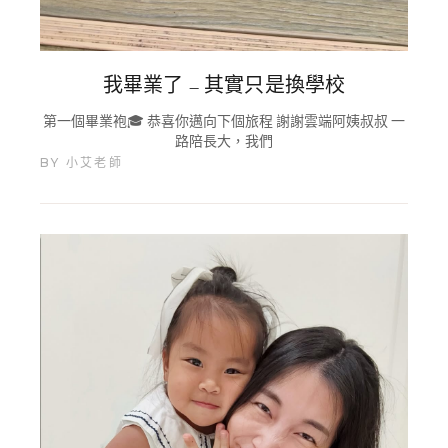
我畢業了 – 其實只是換學校
第一個畢業袍🎓 恭喜你邁向下個旅程 謝謝雲端阿姨叔叔 一
路陪長大，我們
BY
小艾老師