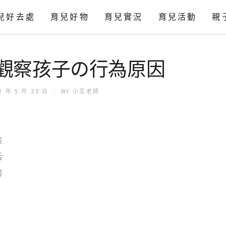
兒好去處
育兒好物
育兒實況
育兒活動
親
感官
觀察孩子の行為原因
科學
藝術
2 年 5 月 23 日
BY
小艾老師
態
話
的