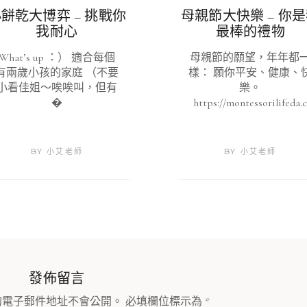
餅乾大博弈 – 挑戰你
母親節大快樂 – 你
我耐心
最棒的禮物
What’s up ：） 適合每個
母親節的願望，年年都
有兩歲小孩的家庭 （不要
樣： 願你平安、健康、
小看佳姐～唉唉叫，但有
樂。
�
https://montessorilifeda.
BY
小艾老師
BY
小艾老師
發佈留言
的電子郵件地址不會公開。
必填欄位標示為
*