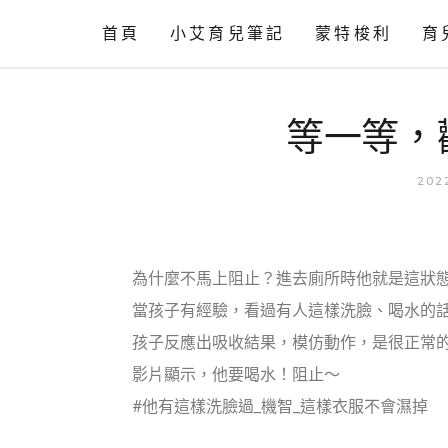
首頁
小艾育兒筆記
蒙特梭利
育
情緒篇
工作活動
等一等，
語言篇
相關知識
動作發展
202
育兒閒聊
育兒小知識
為什麼不馬上阻止？進去廁所時他就是這狀
自理篇
當孩子有經驗，看過有人這樣洗臉、喝水的
育兒小技巧
孩子反應出吸收結果，模仿動作，是很正常
影片顯示，他要喝水！阻止～
#他有這樣洗臉過_機智_這樣衣服不會濕掉