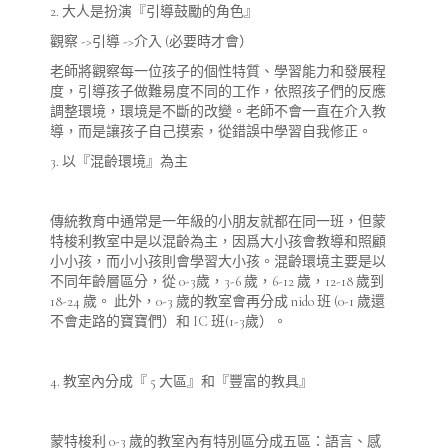
2. 大人是扮演『引導鼓勵的角色』
觀察 ->引導 ->介入 (必要時才會）
老師將觀察每一位孩子的個性特質、學習能力和發展程
度，引導孩子做難易度不同的工作，依照孩子們的反應
調整環境，環境是不斷的改變。老師不會一直在介入教
導，而是讓孩子自己摸索，從錯誤中學習自我修正。
3. 以『混齡環境』為主
傳統教育中通常是一年級的小朋友就都在同一班，但蒙
特梭利教室中是以混齡為主，因爲大小孩會教導和照顧
小小孩，而小小孩則會學習大小孩。混齡環境主要是以
不同年齡層區分，從 0-3歲，3-6 歲，6-12 歲，12-18 歲到
18-24 歲。 此外，0-3 歲的教室會再分成 nido 班 (0-1 歲還
不會走路的寶寶們）和 IC 班(1-3歲）。
4. 教室內分成『 5 大區』和『豐富的教具』
蒙特梭利 0-3 歲的教室內有特別區分成五區：語言、感