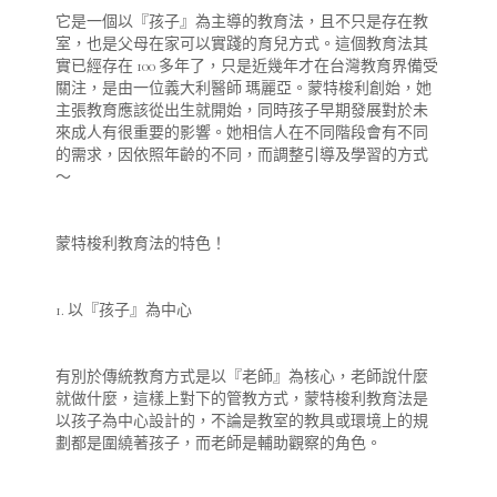
它是一個以『孩子』為主導的教育法，且不只是存在教
室，也是父母在家可以實踐的育兒方式。這個教育法其
實已經存在 100 多年了，只是近幾年才在台灣教育界備受
關注，是由一位義大利醫師 瑪麗亞。蒙特梭利創始，她
主張教育應該從出生就開始，同時孩子早期發展對於未
來成人有很重要的影響。她相信人在不同階段會有不同
的需求，因依照年齡的不同，而調整引導及學習的方式
～
蒙特梭利教育法的特色！
1. 以『孩子』為中心
有別於傳統教育方式是以『老師』為核心，老師說什麼
就做什麼，這樣上對下的管教方式，蒙特梭利教育法是
以孩子為中心設計的，不論是教室的教具或環境上的規
劃都是圍繞著孩子，而老師是輔助觀察的角色。