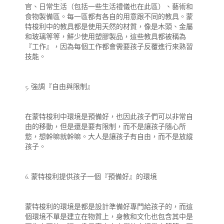
官、日常生活（包括一些生活禮儀也在此區）、藝術和
食物製備區。每一區都有各自的用意跟不同的教具。蒙
特梭利中的教具都是使用天然的材質，像是木頭、金屬
和玻璃等等，鮮少使用塑膠製品，這些教具都被稱為
『工作』，因為每個工作都會需要孩子反覆進行來熟習
技能。
5. 強調『自由與限制』
在蒙特梭利中環境是預備好，也因此孩子們可以非常自
由的移動，但是還是要有限制，而不是讓孩子隨心所
慾，想幹嘛就幹嘛。大人是讓孩子有自由，而不是放縱
孩子。
6. 蒙特梭利提供孩子一個『預備好』的環境
蒙特梭利的環境是都是設計準備好專門給孩子的，而這
個環境不單是建立在物質上，身教和文化也包含其中是