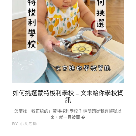
如何挑選蒙特梭利學校 – 文末給你學校資
訊
怎麼找「較正統的」蒙特梭利學校？ 這問題從我有帳號以
來，就一直被問 �
BY
小艾老師