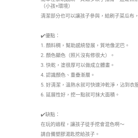
（小孩+環境）
清潔部分也可以讓孩子參與，給刷子菜瓜布
✔️優點：
1. 顏料稠，幫助感統發展，質地像泥巴。
2. 顏色顯色（照片沒有修很大）。
3. 快乾，塗很厚可以做成立體畫。
4. 認識顏色、重疊漸層。
5. 好清潔，溫熱水就可快速沖乾淨，沾到衣
6. 延展性好，挖一點就可抹大面積。
✔️缺點：
在玩的過程，讓孩子徒手挖會混色啊～
請自備塑膠湯匙挖給孩子。