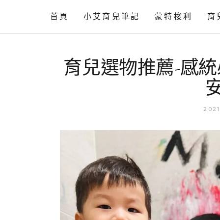
首頁
小艾育兒筆記
蒙特梭利
育
情緒篇
工作活動
育兒選物推薦-感統必
語言篇
相關知識
動作發展
育兒閒聊
2021
育兒小知識
自理篇
育兒小技巧