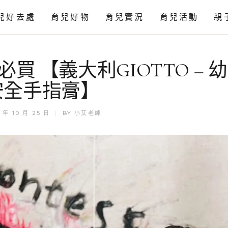
兒好去處
育兒好物
育兒實況
育兒活動
親
感官
買 【義大利GIOTTO – 
科學
安全手指膏】
藝術
 年 10 月 25 日
BY
小艾老師