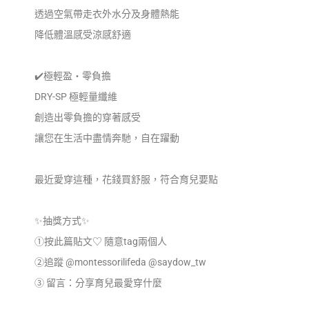
透過空氣帶走衣外水分及身體熱能
降低體溫感受涼感舒適
✔️極輕盈‧零負擔
DRY-SP 極輕量纖維
創造出零負擔的穿著感受
讓您在生活中盡情奔馳，自在躍動
最近愛穿這種，花錢買舒服，符合育兒要點
✨抽獎方式✨
①按此篇貼文♡ 隨意tag兩個人
②追蹤 @montessorilifeda @saydow_tw
③ 留言：分享育兒最愛穿什麼