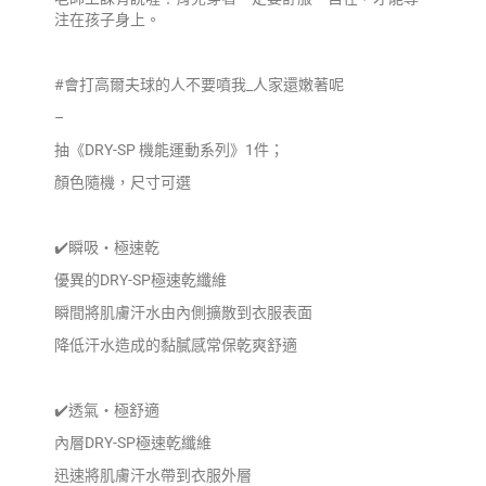
注在孩子身上。
#會打高爾夫球的人不要噴我_人家還嫩著呢
–
抽《DRY-SP 機能運動系列》1件；
顏色隨機，尺寸可選
✔️瞬吸‧極速乾
優異的DRY-SP極速乾纖維
瞬間將肌膚汗水由內側擴散到衣服表面
降低汗水造成的黏膩感常保乾爽舒適
✔️透氣‧極舒適
內層DRY-SP極速乾纖維
迅速將肌膚汗水帶到衣服外層