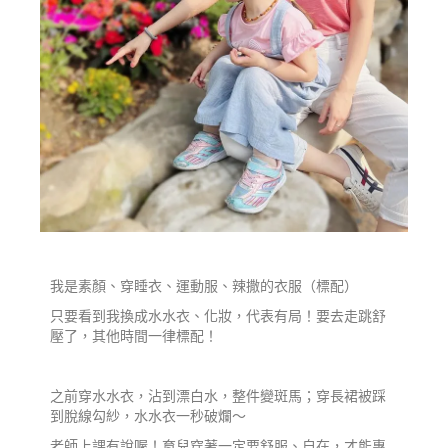
我是素顏、穿睡衣、運動服、辣撒的衣服（標配）
只要看到我換成水水衣、化妝，代表有局！要去走跳舒
壓了，其他時間一律標配！
之前穿水水衣，沾到漂白水，整件變斑馬；穿長裙被踩
到脫線勾紗，水水衣一秒破爛～
老師上課有說喔！育兒穿著一定要舒服、自在，才能專