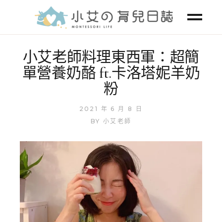
小艾老師料理東西軍：超簡
單營養奶酪 ft.卡洛塔妮羊奶
粉
2021 年 6 月 8 日
BY
小艾老師