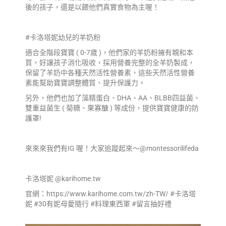
後的孩子，還是以餵他們真實食物為主喔！
#卡洛塔妮幼兒的羊奶粉
適合全階段寶寶 ( 0-7歲 )，他們家的羊奶粉擁有親和本
質，好讓孩子消化吸收，採用營養完整的全羊奶製成，
保留了羊奶中各種天然活性營養素，這些天然活性營養
素能幫助寶寶調整體質、提升保護力。
另外，他們也加了藻精蛋白、DHA、AA、BLBB四益菌、
雙重益菌生 ( 菊糖、果寡醣 ) 等成份，提供寶寶健康的防
護罩!
來來來我們有IG 喔！大家追蹤起來～@montessorilifeda
卡洛塔妮 @karihome.tw
官網：https://www.karihome.com.tw/zh-TW/ #卡洛塔
妮 #30有妮母愛隨行 #料理東西軍 #留言抽好禮