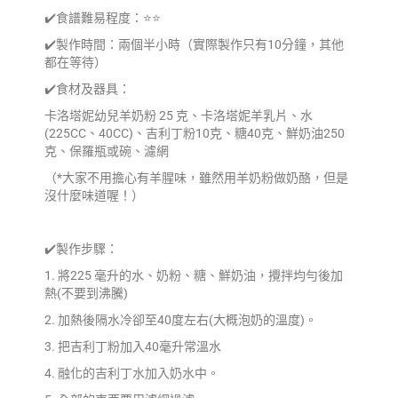
✔️食譜難易程度：⭐️⭐️
✔️製作時間：兩個半小時（實際製作只有10分鐘，其他
都在等待）
✔️食材及器具：
卡洛塔妮幼兒羊奶粉 25 克、卡洛塔妮羊乳片、水
(225CC、40CC)、吉利丁粉10克、糖40克、鮮奶油250
克、保羅瓶或碗、濾網
（*大家不用擔心有羊腥味，雖然用羊奶粉做奶酪，但是
沒什麼味道喔！）
✔️製作步驟：
1. 將225 毫升的水、奶粉、糖、鮮奶油，攪拌均勻後加
熱(不要到沸騰)
2. 加熱後隔水冷卻至40度左右(大概泡奶的溫度)。
3. 把吉利丁粉加入40毫升常溫水
4. 融化的吉利丁水加入奶水中。