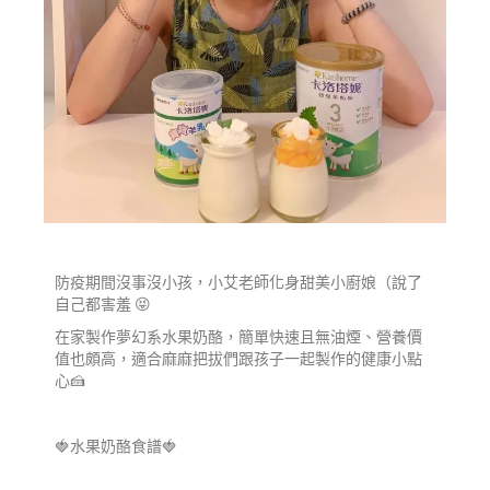
防疫期間沒事沒小孩，小艾老師化身甜美小廚娘（說了
自己都害羞 😝
在家製作夢幻系水果奶酪，簡單快速且無油煙、營養價
值也頗高，適合麻麻把拔們跟孩子一起製作的健康小點
心🍰
🍓水果奶酪食譜🍓