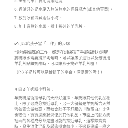
5. 全部的東西要用濾網過濾
6. 過濾好的奶水倒入無油無水的保羅瓶內(或其他容器)。
7. 放到冰箱冷藏兩個小時。
8. 加上喜歡的水果，撒上搗碎的羊乳片。
✔️可以給孩子當「工作」的步驟
*食物製備區的工作，都是在訓練孩子手部控制力道喔！
將粉跟水需要攪拌均勻時，可以讓孩子進行以及最後用
羊乳片點綴奶酪時，可以讓孩子搗碎羊乳片喔！
（P.S 羊奶片可以當給孩子的零食，滿健康的喔！）
👩🏻‍🔬羊奶粉小科普：
羊奶粉是銜接母乳的天然好選擇。羊奶跟其他代乳品相
比，除了最成分接近母乳，另一大優勢是羊奶所含天然
營養素含量較高，而較會肚子不舒服的『酪蛋白』比例
也較低，寶寶適應狀況優於其他乳品。市面上的配方奶
裡面的各種成分都是盡可能的接近母乳，這樣餵寶寶
時，發生消化混亂及感染機會較小。不過我建議一歲之