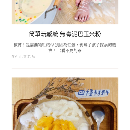
簡單玩感統 無毒泥巴玉米粉
教育！是需要犧牲的🥲 別因為怕髒，剝奪了孩子探索的機
會！ （看不見的�
BY
小艾老師