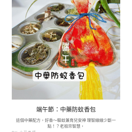
端午節：中藥防蚊香包
這個中藥配方，好香～驅蚊兼育兒安神 理智線線少斷一
點！？老祖宗智慧，