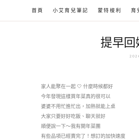
首頁
小艾育兒筆記
蒙特梭利
育
情緒篇
工作活動
提早回
語言篇
相關知識
動作發展
202
育兒閒聊
育兒小知識
家人能聚在一起 🤍 什麼時候都好
自理篇
今年發現這樣買年菜真的很可以
育兒小技巧
婆婆不用忙進忙出，加熱就能上桌
大家只要好好吃飯、聊天就好
順便說一下～我有開年菜團
有些品項已經賣完了！想訂的加快速度