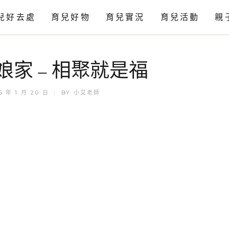
兒好去處
育兒好物
育兒實況
育兒活動
親
感官
娘家 – 相聚就是福
科學
藝術
6 年 1 月 20 日
BY
小艾老師