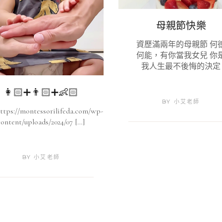
母親節快樂
資歷滿兩年的母親節 何
何能，有你當我女兒 你
我人生最不後悔的決定
👩🏻➕👨🏻➕👶🏻
BY
小艾老師
ttps://montessorilifeda.com/wp-
content/uploads/2024/07 […]
BY
小艾老師