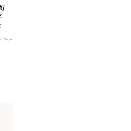
約好
乾
的
com/wp-