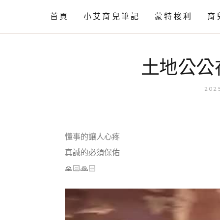
首頁
小艾育兒筆記
蒙特梭利
育
情緒篇
工作活動
土地公公
語言篇
相關知識
動作發展
202
育兒閒聊
育兒小知識
懂事的讓人心疼
自理篇
真誠的必須保佑
育兒小技巧
🙏🏻🙏🏻