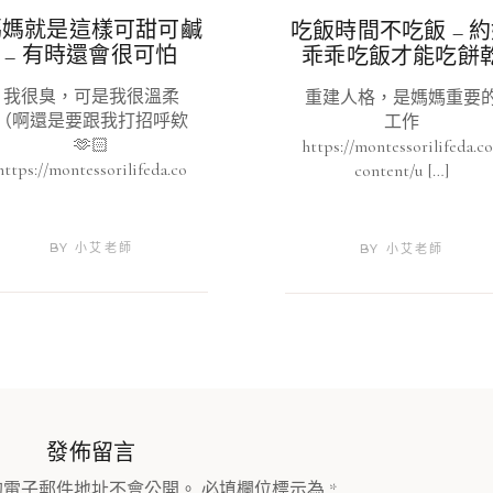
媽媽就是這樣可甜可鹹
吃飯時間不吃飯 – 
– 有時還會很可怕
乖乖吃飯才能吃餅
我很臭，可是我很溫柔
重建人格，是媽媽重要
（啊還是要跟我打招呼欸
工作
🫶🏻
https://montessorilifeda.
https://montessorilifeda.co
content/u […]
BY
小艾老師
BY
小艾老師
發佈留言
的電子郵件地址不會公開。
必填欄位標示為
*