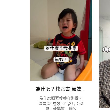
為什麼？教養書 無效！
為什麽照著教養守則做，
還是沒‘’成效‘’？ 影片：過
累，像喝醉一樣的