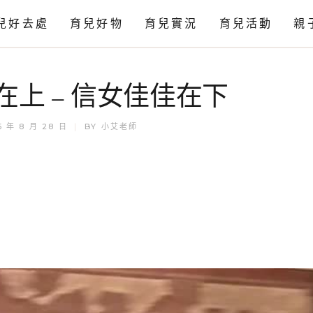
兒好去處
育兒好物
育兒實況
育兒活動
親
感官
在上 – 信女佳佳在下
科學
藝術
5 年 8 月 28 日
BY
小艾老師