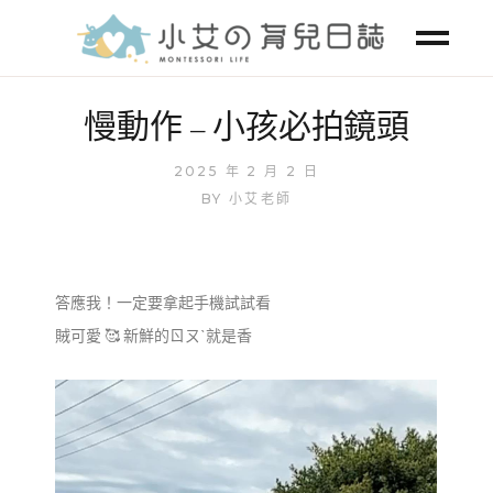
慢動作 – 小孩必拍鏡頭
2025 年 2 月 2 日
BY
小艾老師
答應我！一定要拿起手機試試看
賊可愛 🥰 新鮮的ㄖㄡˋ就是香