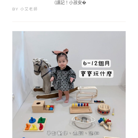
（謹記！小孩安�
BY
小艾老師