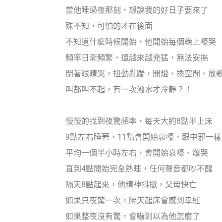
當他睡過夜那刻，想說我的好日子要來了
殊不知，可怕的才在後面
不知道什麼時候開始，他開始每個晚上嚎哭
頻率日漸頻繁，還越來越兇猛，無法安撫
閉著眼睛哭，扭動亂踹，開燈、換空間、放
叫都叫不起，有一次潑水才冷靜？！
慢慢的找到夜驚頻率，每天大約8點半上床
9點左右睡著，11點會開始哀嚎，跟中邪一樣
平均一個半小時左右，會開始哀嚎、爆哭
直到4點開始完全熟睡，任何聲音都吵不醒
隔天8點起來，他精神抖擻，父母快亡
如果只夜驚一次，隔天起床會感到幸運
如果整夜沒有驚，會嚇到以為他怎麼了