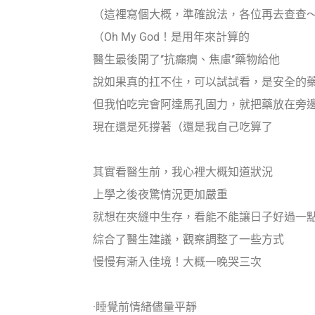
（這裡寫個大概，準確說法，各位再去查查
（Oh My God！是用年來計算的
醫生最後開了‘’抗癲癇、焦慮‘’藥物給他
說如果真的扛不住，可以試試看，是安全的
但我怕吃完會阿達馬孔固力，就把藥放在旁
現在還是死撐著（還是我自己吃算了
其實看醫生前，我心裡大概知道狀況
上學之後夜驚情況更加嚴重
就想在夾縫中生存，看能不能讓日子好過一
綜合了醫生建議，觀察調整了一些方式
慢慢有漸入佳境！大概一晚哭三次
·睡覺前情緒儘量平靜