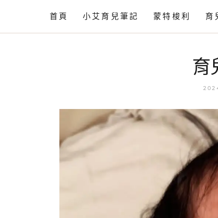
首頁
小艾育兒筆記
蒙特梭利
育
情緒篇
工作活動
育
語言篇
相關知識
動作發展
202
育兒閒聊
育兒小知識
自理篇
育兒小技巧