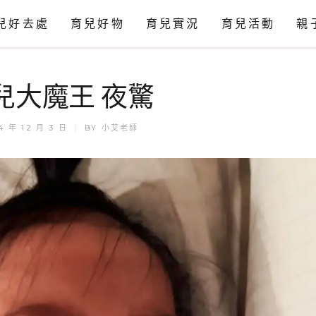
兒好去處
育兒好物
育兒實況
育兒活動
親
感官
兒大魔王 夜驚
科學
藝術
4 年 12 月 3 日
BY
小艾老師