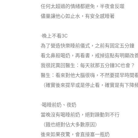
任何太超過的情緒都避免，半夜會反噬
儘量讓他心如止水，有安全感睡著
·晚上不看3C
為了營造快樂睡前儀式，之前有固定五分鐘
看北鼻殺喝奶，再看書，戒掉這點有明顯改
我很詫異回醫生：每天就那五分鐘3C也會？
醫生：看來對他大腦很嗨，不然要提早時間
（確實後來提早或是停止看，確實是有下降
·喝睡前奶、夜奶
當晚沒有喝睡前奶，絕對躁動到不行
（餓也絕對佔大多數原因）
後來如果夜驚，會直接塞一瓶奶