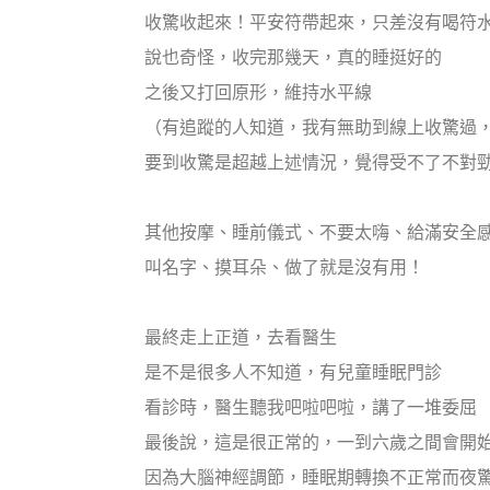
收驚收起來！平安符帶起來，只差沒有喝符
說也奇怪，收完那幾天，真的睡挺好的
之後又打回原形，維持水平線
（有追蹤的人知道，我有無助到線上收驚過
要到收驚是超越上述情況，覺得受不了不對
其他按摩、睡前儀式、不要太嗨、給滿安全
叫名字、摸耳朵、做了就是沒有用！
最終走上正道，去看醫生
是不是很多人不知道，有兒童睡眠門診
看診時，醫生聽我吧啦吧啦，講了一堆委屈
最後說，這是很正常的，一到六歲之間會開
因為大腦神經調節，睡眠期轉換不正常而夜