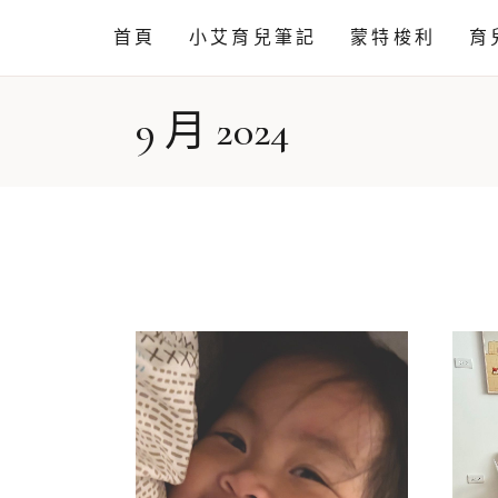
首頁
小艾育兒筆記
蒙特梭利
育
9 月 2024
情緒篇
工作活動
語言篇
相關知識
動作發展
育兒閒聊
育兒小知識
自理篇
育兒小技巧