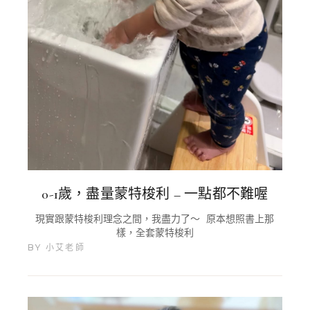
0-1歲，盡量蒙特梭利 – 一點都不難喔
現實跟蒙特梭利理念之間，我盡力了～ 原本想照書上那
樣，全套蒙特梭利
BY
小艾老師