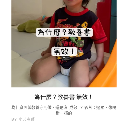
為什麼？教養書 無效！
為什麽照著教養守則做，還是沒‘’成效‘’？ 影片：過累，像喝
醉一樣的
BY
小艾老師