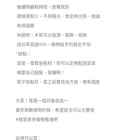
·後續照顧耗時短，放著就好
·環境限制少，不用陽光，會定時光照、熄滅
·有保固期
·休耕時，木架可以放酒、裝飾、收納
·成功率高達95%，植物殺手的我也不怕
° 缺點：
·菜苗、燈管是耗材！但可以定期配送菜苗
·需要自己組裝，我懶啊！
·架子有點巨，買之前要找地方放，需有插座
大家！等我一個月後收成～
養死無數植物的我，希望這次可以大豐收
#我家很多植物冤魂吧
這裡可以買：