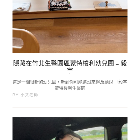
隱藏在竹北生醫園區蒙特梭利幼兒園 – 毅
宇
這是一間很新的幼兒園，新到你可能還沒來得及聽說 「毅宇
蒙特梭利生醫園
BY
小艾老師