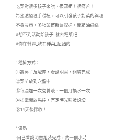
吃菜對很多孩子來說，很艱鉅！很痛苦！
希望透過親手種植，可以引發孩子對菜的興趣
不撒農藥，多種菜苗新鮮配送，開箱油綠綠
#想不到活動給孩子_就去種菜吧
#你在幹嘛_我在種菜_超酷的
° 種植方式：
①將房子及燈座，看說明書，組裝完成
②菜苗放到穴盤中
③每週加一次營養液、一個月換水一次
④插電開啟馬達，有定時光照及熄燈
⑤14天後採收！
° 優點
·自己看說明書組裝完成，約一個小時