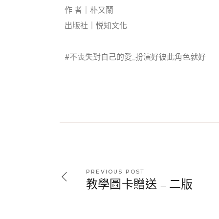
作 者｜朴又蘭
出版社｜悦知文化
#不喪失對自己的愛_扮演好彼此角色就好
PREVIOUS POST
教學圖卡贈送 – 二版