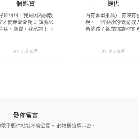
個媽寶
提供
仔細想想，我是因為開教
內有書單推薦） 有沒有
室才開始漸漸獨立 說我公
現，一個很妙的情況 成
主病、媽寶，我承認！（
希望孩子養成閱讀習慣 
BY
小艾老師
BY
小艾老師
發佈留言
的電子郵件地址不會公開。
必填欄位標示為
*