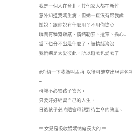
我是一個人在台北，其他家人都在新竹
意外知道我媽生病，但她一直沒有跟我說
她說：跟你說有什麼用？不用你擔心
瞬間有種背叛感、情緒勒索、遺棄、擔心..
當下也分不出是什麼了，被情緒淹沒
我們總是太愛彼此，所以礙著也愛著了
#介紹一下我媽叫孟莉_以後可能常出現這名
–
母親不必給孩子答案，
只要好好經營自己的人生，
日後孩子必將體會母親對待生命的態度。
** 女兒是吸收媽媽情緒長大的 **