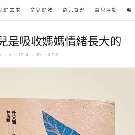
兒好去處
育兒好物
育兒實況
育兒活動
親
感官
兒是吸收媽媽情緒長大的
科學
藝術
2 年 4 月 17 日
BY
小艾老師