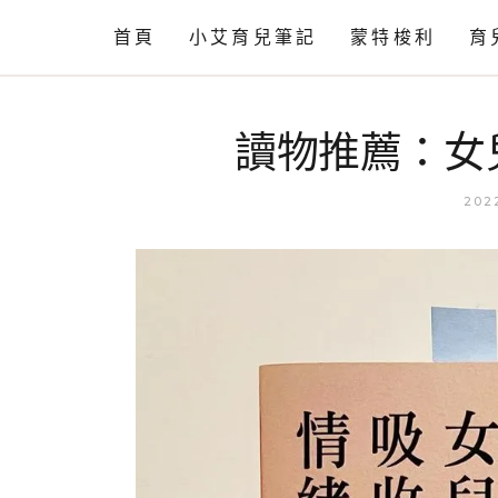
首頁
小艾育兒筆記
蒙特梭利
育
情緒篇
工作活動
讀物推薦：女
語言篇
相關知識
動作發展
202
育兒閒聊
育兒小知識
自理篇
育兒小技巧