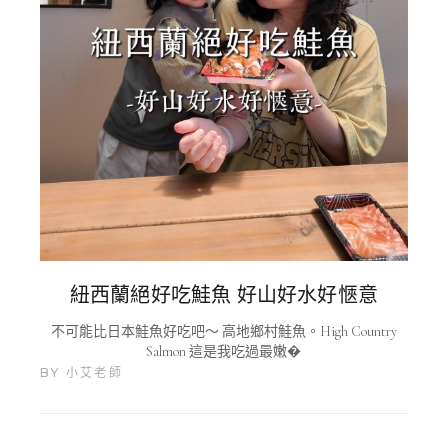
紐西蘭絕好吃鮭魚 好山好水好愜意
不可能比日本鮭魚好吃吧～ 高地鄉村鮭魚。High Country
Salmon 這是我吃過最嫩�
BY
小艾老師