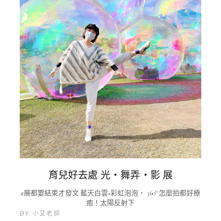
育兒好去處 光・舞弄・影 展
#展都要結束才發文 藍天白雲+彩虹泡泡， 360° 怎麼拍都好療
癒！太陽反射下
BY
小艾老師