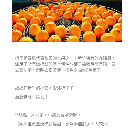
柿子是最能代表秋天的水果之一，新竹特有的九降風，
滿足了所有做柿餅的基本條件～柿子採收時間有限，要
去要快唷。傍晚去很美喔！橘色夕陽x橘色柿子
故鄉在新竹的小艾，愛死柿子了
為此特發一篇文！
**缺點：人好多，小朋友要牽緊喔。
（私人推薦金漢柿餅農園，比味衛佳舒適，人較少）