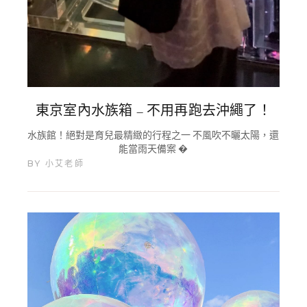
東京室內水族箱 – 不用再跑去沖繩了！
水族館！絕對是育兒最精緻的行程之一 不風吹不曬太陽，還
能當雨天備案 �
BY
小艾老師